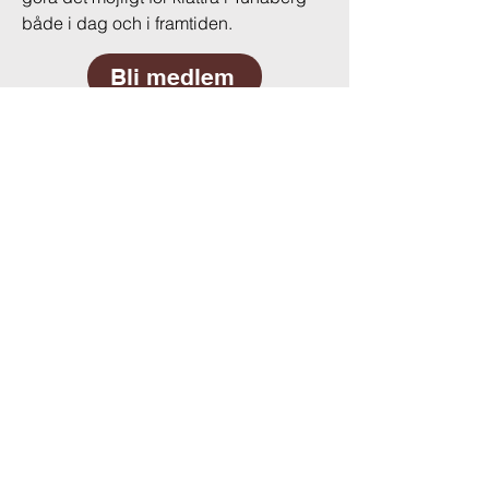
både i dag och i framtiden.
Bli medlem
Träffen där klättringen och det ljuva
livet är lika viktigt.